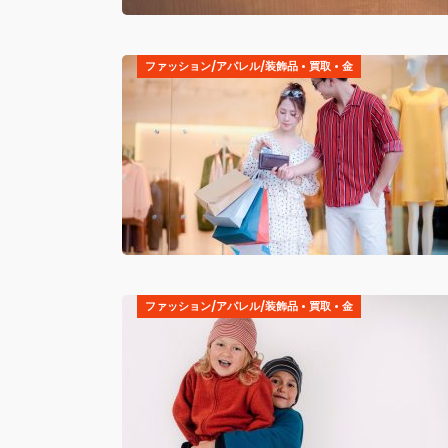
ファッション/アパレル/装飾品
•
買取
•
金
ファッション/アパレル/装飾品
•
買取
•
金