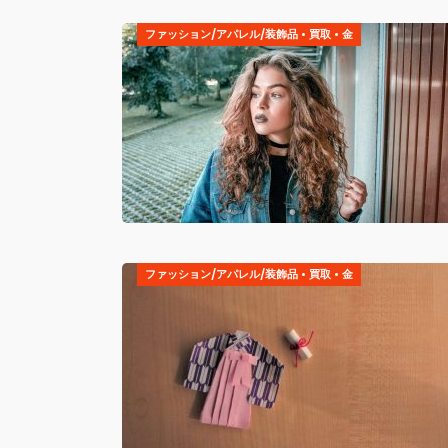
ファッション/アパレル/装飾品
•
買取
•
金
ファッション/アパレル/装飾品
•
買取
•
金