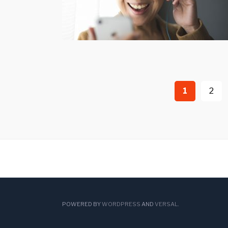
投
1
2
稿
ナ
ビ
ゲ
ー
POWERED BY
WORDPRESS
AND
VERSAL
.
シ