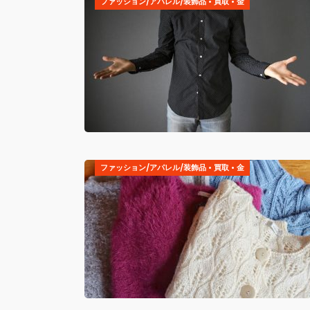
ファッション/アパレル/装飾品
•
買取
•
金
ファッション/アパレル/装飾品
•
買取
•
金