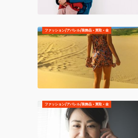
ファッション/アパレル/装飾品
•
買取
•
金
ファッション/アパレル/装飾品
•
買取
•
金