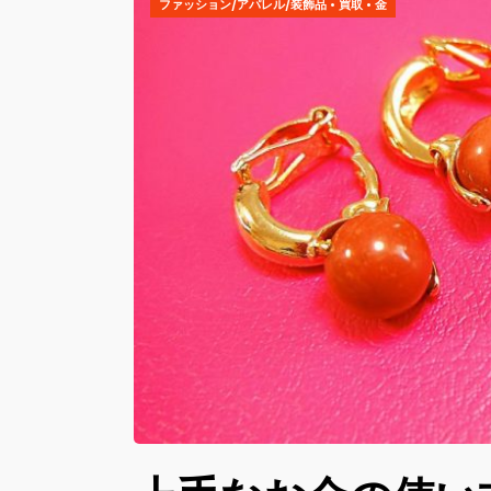
ファッション/アパレル/装飾品
•
買取
•
金