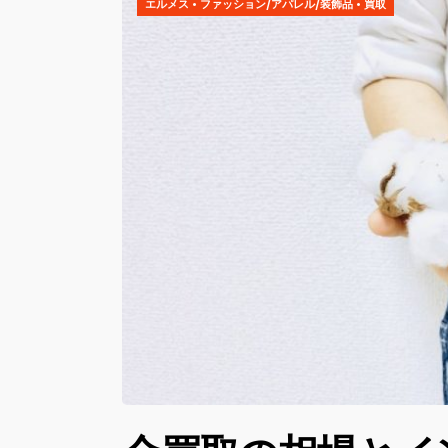
エルメス
•
ファッション/アパレル/装飾品
•
買取