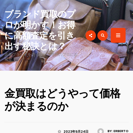
for:
ブランド買取のプ
ロが明かす！お得
に高額査定を引き
出す秘訣とは？
高価ブランドを売るなら、専門のプロにお
任せ！
金買取はどうやって価格
が決まるのか
BY:
ERBERTO
2023年9月24日